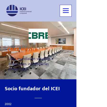
CBRE México
Líder mundial en servicios e
inversiones inmobiliarias
comerciales.
Socio fundador del ICEI
2002