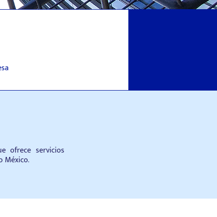
esa
e ofrece servicios
o México.