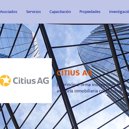
Asociados
Servicios
Capacitación
Propiedades
Investigac
CITIUS AG
La principal firma independiente en
asesoría inmobiliaria corporativa.