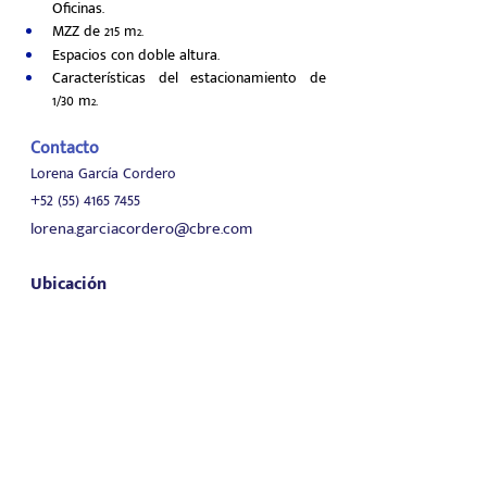
Oficinas.
MZZ de 215 m
.
2
Espacios con doble altura.
Características del estacionamiento de 
1/30 m
.
2
Contacto
Lorena García Cordero
+52 (55) 4165 7455
lorena.garciacordero@cbre.com
Ubicación