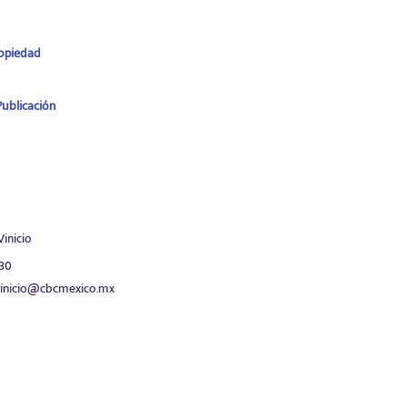
ropiedad
ublicación
Vinicio
030
vinicio@cbcmexico.mx