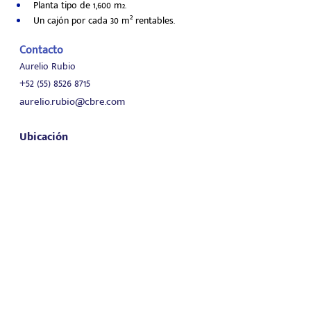
Planta tipo de 1,600 m
.
2
Un cajón por cada 30 m² rentables.
Contacto
Aurelio Rubio
+52 (55) 8526 8715
aurelio.rubio@cbre.com
Ubicación
Tipo de propiedad
Oficinas