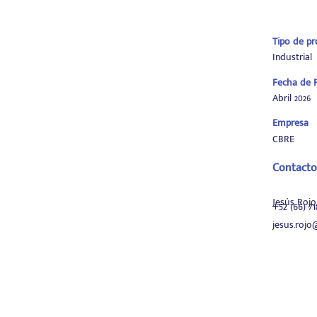
Tipo de p
Industrial
Fecha de P
Abril 2026
Empresa
CBRE
Contacto
Jesús Rojo
+52 (66) 7
jesus.roj