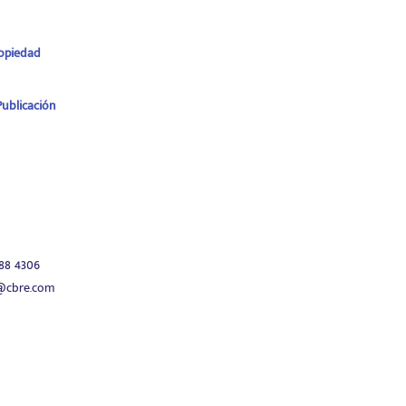
ropiedad
ublicación
188 4306
o@cbre.com