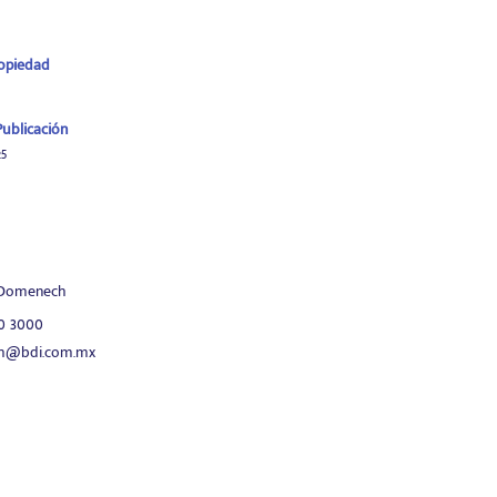
ropiedad
ublicación
5
 Domenech
80 3000
h@bdi.com.mx