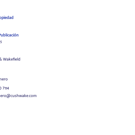
ropiedad
ublicación
5
 Wakefield
mero
0 7114
omero@cushwake.com