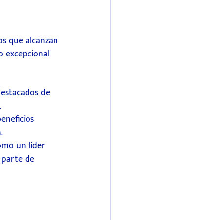
ios que alcanzan 
o excepcional 
 destacados de 
.
eneficios 
.
como un líder 
 parte de 