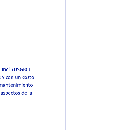
ouncil (USGBC) 
s y con un costo 
y mantenimiento 
 aspectos de la 