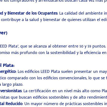
 que los compradores y arrendatarios buscan cada vez más 
ud y Bienestar de los Ocupantes
: La calidad del ambiente in
contribuye a la salud y bienestar de quienes utilizan el edif
ver)
"LEED Plata", que se alcanza al obtener entre 50 y 59 puntos. 
so más profundo con la sostenibilidad y la eficiencia en 
.
l Plata:
ergético
: Los edificios LEED Plata suelen presentar un ma
co comparado con los edificios convencionales, lo que se 
 largo plazo.
versionistas
: La certificación en un nivel más alto como Pl
nistas que buscan edificios sostenibles y de alto rendimient
al Reducido
: Un mayor número de prácticas sostenibles 