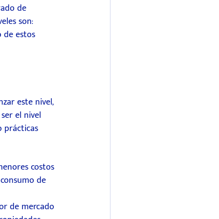
rado de 
eles son: 
o de estos 
zar este nivel, 
er el nivel 
o prácticas 
 menores costos 
el consumo de 
lor de mercado 