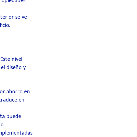
propiedades 
terior se ve 
icio.
Este nivel 
el diseño y 
yor ahorro en 
traduce en 
ata puede 
o.
implementadas 