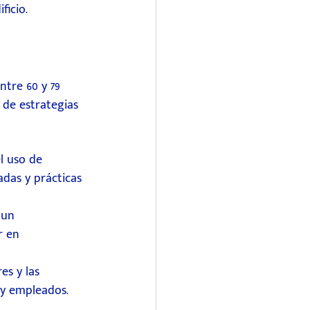
ficio.
tre 60 y 79 
de estrategias 
l uso de 
das y prácticas 
 un 
r en 
es y las 
s y empleados.